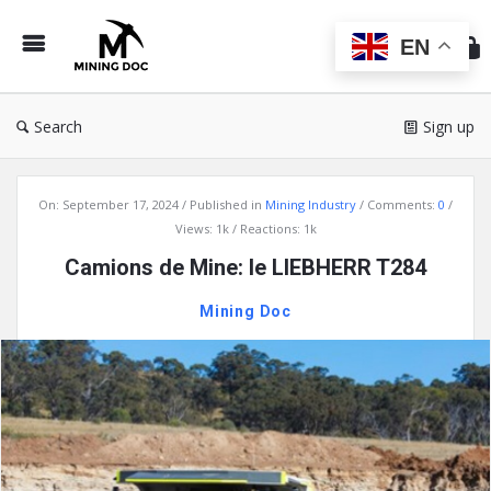
Min
Do
EN
Search
Sign up
Mining
On:
September 17, 2024
Published in
Mining Industry
Comments:
0
Doc
Views: 1k
Reactions: 1k
Latest
Camions de Mine: le LIEBHERR T284
Articles
Mining Doc