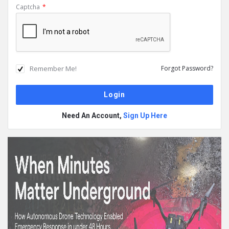
Captcha
*
Remember Me!
Forgot Password?
Need An Account,
Sign Up Here