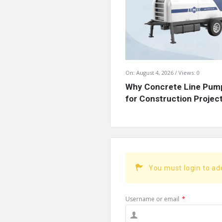
On:
August 4, 2026
Views: 0
Why Concrete Line Pump
for Construction Projects
You must login to a
Username or email
*