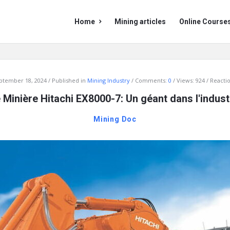
Mining
Mining
Home
Mining articles
Online Course
Doc
Doc
Navigation
ptember 18, 2024
Published in
Mining Industry
Comments:
0
Views: 924
Reactio
 Minière Hitachi EX8000-7: Un géant dans l'indust
Mining Doc