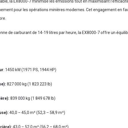
le, la EX8000-7 minimise les émissions tout en maximisant l’efficacité 
nement pour les opérations minières modernes. Cet engagement en faveu
ore.
 de carburant de 14-19 litres par heure, la EX8000-7 offre un équili
ur
: 1450 kW (1971 PS, 1944 HP)
se):
827 000 kg (1 823 223 lb)
ière):
839 000 kg (1 849 678 lb)
use):
40,0 – 45,0 m³ (52,3 – 58,9 m³)
rière):
43,0 – 52,0 m³ (56,2 – 68,0 m³)