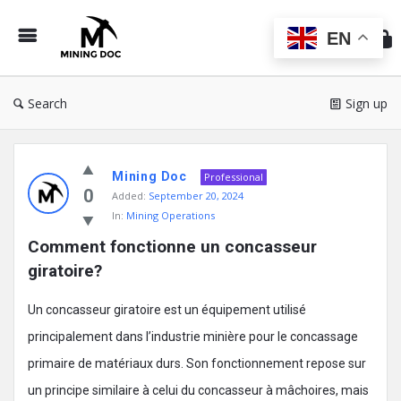
Min
Do
EN
Search
Sign up
Mining
Mining Doc
Doc
Professional
0
Added:
September 20, 2024
Latest
In:
Mining Operations
Posts
Comment fonctionne un concasseur 
giratoire?
Un concasseur giratoire est un équipement utilisé
principalement dans l’industrie minière pour le concassage
primaire de matériaux durs. Son fonctionnement repose sur
un principe similaire à celui du concasseur à mâchoires, mais