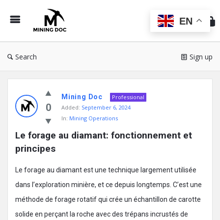
Min
Do
EN
Search
Sign up
Mining
Mining Doc
Doc
Professional
0
Added:
September 6, 2024
Latest
In:
Mining Operations
Posts
Le forage au diamant: fonctionnement et 
principes
Le forage au diamant est une technique largement utilisée
dans l’exploration minière, et ce depuis longtemps. C’est une
méthode de forage rotatif qui crée un échantillon de carotte
solide en perçant la roche avec des trépans incrustés de