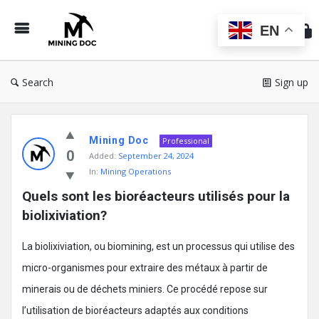
Min
Do
EN
Search
Sign up
Mining
Mining Doc
Doc
Professional
0
Added:
September 24, 2024
Latest
In:
Mining Operations
Posts
Quels sont les bioréacteurs utilisés pour la 
biolixiviation?
La biolixiviation, ou biomining, est un processus qui utilise des
micro-organismes pour extraire des métaux à partir de
minerais ou de déchets miniers. Ce procédé repose sur
l’utilisation de bioréacteurs adaptés aux conditions